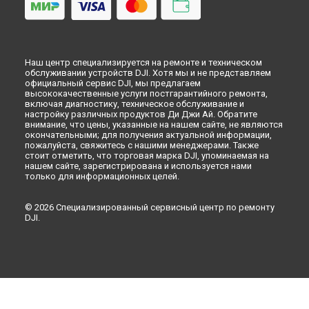
Ремонт пульта дистанционного управления DJI RC Pro DJI в
Самаре
Ремонт пульта дистанционного управления DJI RC Pro DJI в
Омске
Наш центр специализируется на ремонте и техническом
Ремонт пульта дистанционного управления DJI RC Pro DJI в
обслуживании устройств DJI. Хотя мы и не представляем
Красноярске
официальный сервис DJI, мы предлагаем
высококачественные услуги постгарантийного ремонта,
Ремонт пульта дистанционного управления DJI RC Pro DJI в
включая диагностику, техническое обслуживание и
Перми
настройку различных продуктов Ди Джи Ай. Обратите
внимание, что цены, указанные на нашем сайте, не являются
Ремонт пульта дистанционного управления DJI RC Pro DJI в
окончательными; для получения актуальной информации,
Ульяновске
пожалуйста, свяжитесь с нашими менеджерами. Также
Ремонт пульта дистанционного управления DJI RC Pro DJI в
стоит отметить, что торговая марка DJI, упоминаемая на
Кирове
нашем сайте, зарегистрирована и используется нами
только для информационных целей.
Ремонт пульта дистанционного управления DJI RC Pro DJI в
Москве
© 2026 Специализированный сервисный центр по ремонту
Ремонт пульта дистанционного управления DJI RC Pro DJI в
DJI.
Санкт-Петербурге