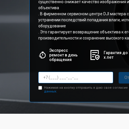
существенно снижает качество изображения и
объектива
. В фирменном сервисном центре DJI мастера 
устранении последствий попадания влаги, ис
оборудование
. Это гарантирует возвращение объектива к е
производительности и сохранение высокого ка
Экспресс
Гарантия до 
ремонт в день
х лет
обращения
От
Нажимая на кнопку отправить я даю свое согласие
данных.