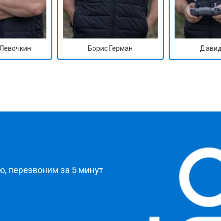
Левочкин
Борис Герман
Давид
?
, перезвоним за 5 минут