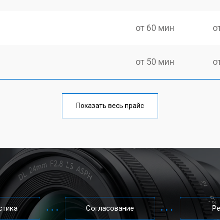
от 60 мин
о
от 50 мин
о
от 50 мин
о
Показать весь прайс
от 80 мин
о
от 40 мин
о
лизатора
от 80 мин
о
стика
Согласование
Р