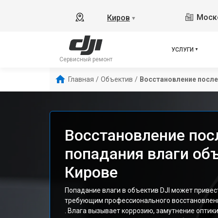
Моско
Киров
▼
УСЛУГИ
Сервисный ремонт
Главная
/
Объектив
/
Восстановление после
Восстановление пос
попадания влаги объ
Кирове
Попадание влаги в объектив DJI может привес
требующим профессионального восстановлен
. Влага вызывает коррозию, замутнение оптики 