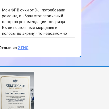
Мои ФПВ очки от DJI потребовали
ремонта, выбрал этот сервисный
центр по рекомендации товарища.
Были постоянные мерцания и
полосы по экрану, что невозможно
управлять дроном. Вместе с
диагностикой ремонт занял почти
Отзыв из
2 ГИС
неделю, хотелось бы быстрее, но
результат полностью устроил.