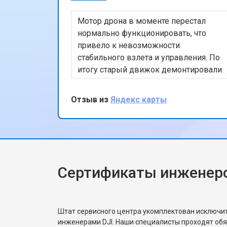
Мотор дрона в моменте перестал
нормально функционировать, что
привело к невозможности
стабильного взлета и управления. По
итогу старый движок демонтировали
и поставили новый. После тестового
полета, подписал бумаги и принял
Отзыв из
Яндекс карты
коптер, сервисом остался доволен
Сертификаты инженеро
Штат сервисного центра укомплектован исключ
инженерами DJI. Наши специалисты проходят об