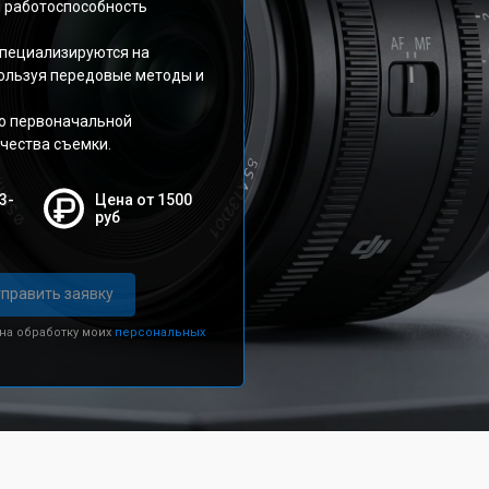
 работоспособность
специализируются на
пользуя передовые методы и
го первоначальной
чества съемки.
3-
Цена от 1500
руб
править заявку
 на обработку моих
персональных