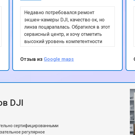
Недавно потребовался ремонт
экшен-камеры DJI, качество ок, но
линза поцарапалась. Обратился в этот
сервисный центр, и хочу отметить
высокий уровень компетентности
сотрудников и их внимательное
отношение к клиентам. Линзу по
Отзыв из
Google maps
итогу пришлось ставить с донора, но
качество с ней как на новой. Могу
рекомендовать этот сервис, спасибо
за ремонт
в DJI
ительно сертифицированными
язательное регулярное