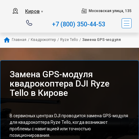
Киров
Московская улица, 135
▼
+7 (800) 350-44-53
Главная
/
Квадрокоптер
/
Ryze Tello
/
Замена GPS-модуля
Замена GPS-модуля
квадрокоптера DJI Ryze
Tello в Кирове
В сервисных центрах DJI проводится замена GPS-модуля
для квадрокоптера Ryze Tello, когда возникают
проблемы с навигацией или точностью
позиционирования.