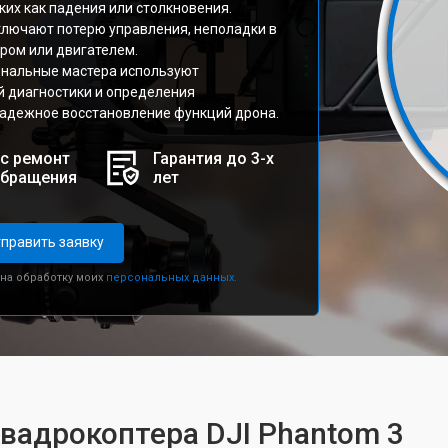
ких как падения или столкновения.
лючают потерю управления, неполадки в
ром или двигателем.
ональные мастера используют
 диагностики и определения
надежное восстановление функций дрона.
с ремонт
Гарантия до 3-х
обращения
лет
править заявку
 на обработку моих
персональных данных.
квадрокоптера DJI Phantom 3