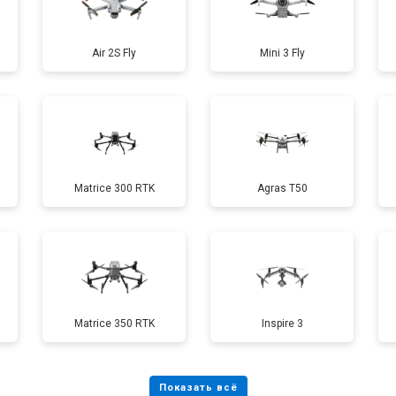
от 60 мин
о
Air 2S Fly
Mini 3 Fly
от 40 мин
о
от 70 мин
о
Matrice 300 RTK
Agras T50
от 60 мин
о
от 100 мин
о
Matrice 350 RTK
Inspire 3