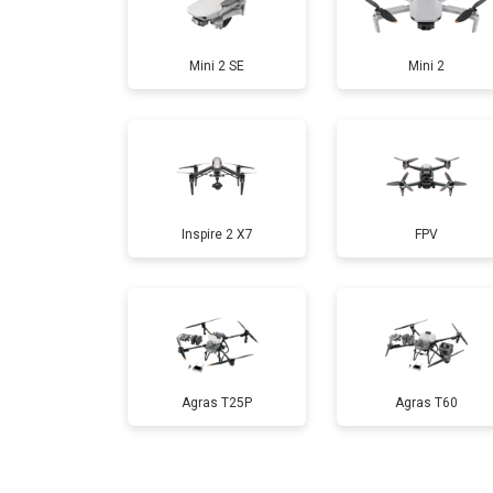
Замена аккумулятора
Mini 2 SE
Mini 2
Настройка шифрования Wi-Fi
Прошивка
Inspire 2 X7
FPV
Замена материнской платы
Ремонт корпуса
Agras T25P
Agras T60