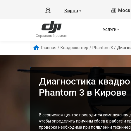
Моско
Киров
▼
УСЛУГИ
Сервисный ремонт
Главная
/
Квадрокоптер
/
Phantom 3
/
Диагн
Диагностика квадро
Phantom 3 в Кирове
В сервисном центре проводится комплексная д
чтобы определить причины сбоев в работе и п
проверка необходима при появлении техничес