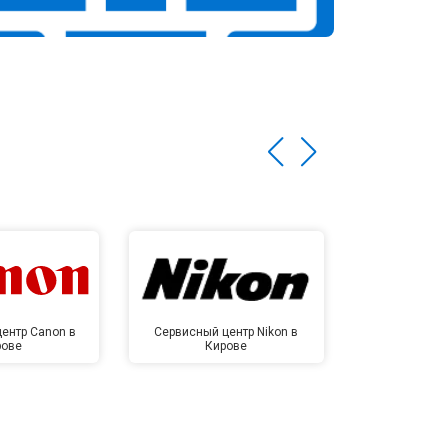
ентр Canon в
Сервисный центр Nikon в
Сервисный це
рове
Кирове
Ки