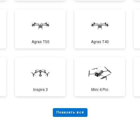
от 40 мин
о
от 70 мин
о
Agras T50
Agras T40
от 60 мин
о
от 100 мин
о
Inspire 3
Mini 4 Pro