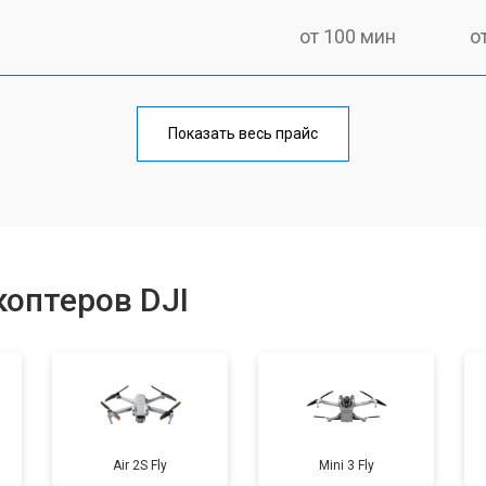
от 100 мин
о
от 60 мин
о
Показать весь прайс
от 100 мин
о
от 50 мин
о
оптеров DJI
от 50 мин
о
от 60 мин
о
Air 2S Fly
Mini 3 Fly