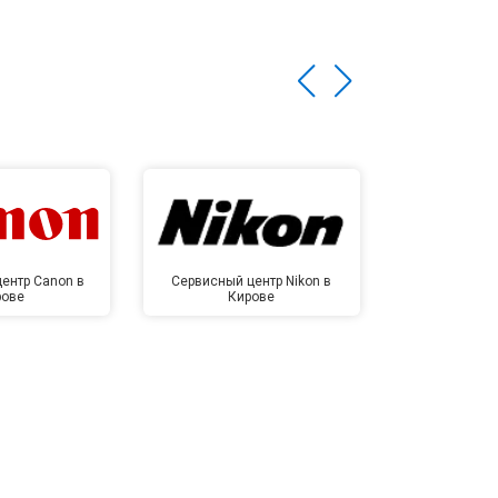
ентр Canon в
Сервисный центр Nikon в
Сервисный це
рове
Кирове
Ки