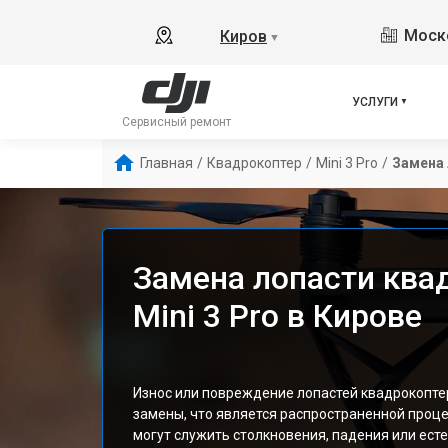
Моско
Киров
▼
УСЛУГИ
Сервисный ремонт
Главная
/
Квадрокоптер
/
Mini 3 Pro
/
Замена
Замена лопасти ква
Mini 3 Pro в Кирове
Износ или повреждение лопастей квадрокоптера
замены, что является распространенной проц
могут служить столкновения, падения или ест