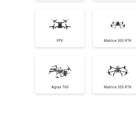
Настройка шифрования Wi-Fi
Прошивка
FPV
Matrice 300 RTK
Замена материнской платы
Ремонт корпуса
Agras T60
Matrice 350 RTK