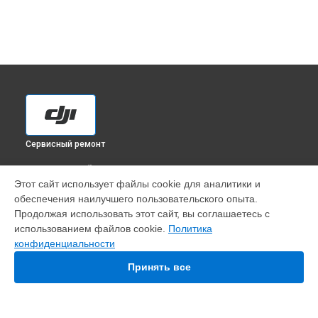
Сервисный ремонт
ВЫБЕРИ СВОЙ ГОРОД
Этот сайт использует файлы cookie для аналитики и
Ремонт корпуса квадрокоптера Mini 3 Pro DJI в
обеспечения наилучшего пользовательского опыта.
Краснодаре
Продолжая использовать этот сайт, вы соглашаетесь с
Ремонт корпуса квадрокоптера Mini 3 Pro DJI в
Ростове-на-
использованием файлов cookie.
Политика
Дону
конфиденциальности
Ремонт корпуса квадрокоптера Mini 3 Pro DJI в
Нижнем
Новгороде
Принять все
Ремонт корпуса квадрокоптера Mini 3 Pro DJI в
Новосибирске
Ремонт корпуса квадрокоптера Mini 3 Pro DJI в
Челябинске