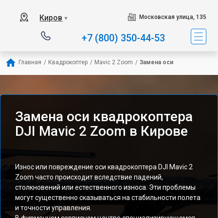
Киров
Московская улица, 135
▼
+7 (800) 350-44-53
Главная
/
Квадрокоптер
/
Mavic 2 Zoom
/
Замена оси
Замена оси квадрокоптера
DJI Mavic 2 Zoom в Кирове
Износ или повреждение оси квадрокоптера DJI Mavic 2
Zoom часто происходит вследствие падений,
столкновений или естественного износа. Эти проблемы
могут существенно сказываться на стабильности полета
и точности управления.