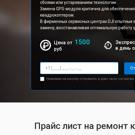
сбоями или устареванием технологии.
Замена GPS-модуля критична для обеспечения
квадрокоптером.
В фирменных сервисных центрах DJI опытные 
замену, восстанавливая оптимальную работу у
1500
Экспрес
Цена от
в день 
руб
От
Нажимая на кнопку отправить я даю свое согласие
Прайс лист на ремонт к