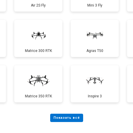
Air 2S Fly
Mini 3 Fly
от 40 мин
о
от 70 мин
о
Matrice 300 RTK
Agras T50
от 60 мин
о
от 100 мин
о
Matrice 350 RTK
Inspire 3