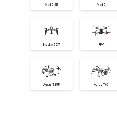
Mini 2 SE
Mini 2
Настройка шифрования Wi-Fi
Прошивка
Inspire 2 X7
FPV
Замена материнской платы
Ремонт корпуса
Agras T25P
Agras T60