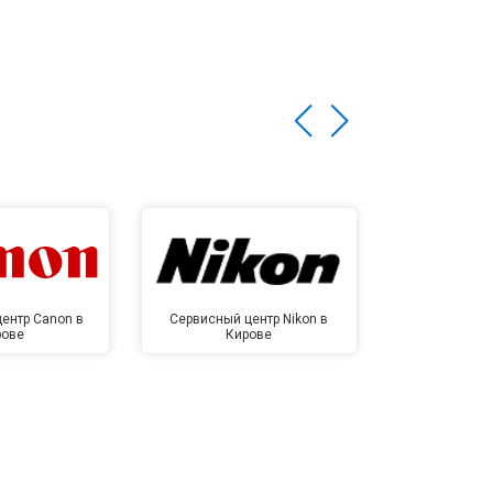
ентр Canon в
Сервисный центр Nikon в
Сервисный це
рове
Кирове
Ки