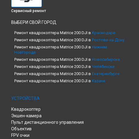
Сервисный ремонт
ВЫБЕРИ СВОЙ ГОРОД
Ремонт квадрокоптера Matrice 200 DJI в
Краснодаре
Ремонт квадрокоптера Matrice 200 DJI в
Ростове-на-Дону
Ремонт квадрокоптера Matrice 200 DJI в
Нижнем
Новгороде
Ремонт квадрокоптера Matrice 200 DJI в
Новосибирске
Ремонт квадрокоптера Matrice 200 DJI в
Челябинске
Ремонт квадрокоптера Matrice 200 DJI в
Екатеринбурге
Ремонт квадрокоптера Matrice 200 DJI в
Казани
Ремонт квадрокоптера Matrice 200 DJI в
Уфе
Ремонт квадрокоптера Matrice 200 DJI в
Воронеже
УСТРОЙСТВА
Ремонт квадрокоптера Matrice 200 DJI в
Волгограде
Квадрокоптер
Ремонт квадрокоптера Matrice 200 DJI в
Барнауле
Экшен-камера
Ремонт квадрокоптера Matrice 200 DJI в
Ижевске
Пульт дистанционного управления
Ремонт квадрокоптера Matrice 200 DJI в
Тольятти
Объектив
Ремонт квадрокоптера Matrice 200 DJI в
Ярославле
FPV очки
Ремонт квадрокоптера Matrice 200 DJI в
Саратове