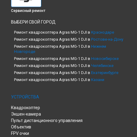
Сервисный ремонт
ВЫБЕРИ СВОЙ ГОРОД
Ремонт квадрокоптера Agras MG-1 DJI в
Краснодаре
Ремонт квадрокоптера Agras MG-1 DJI в
Ростове-на-Дону
Ремонт квадрокоптера Agras MG-1 DJI в
Нижнем
Новгороде
Ремонт квадрокоптера Agras MG-1 DJI в
Новосибирске
Ремонт квадрокоптера Agras MG-1 DJI в
Челябинске
Ремонт квадрокоптера Agras MG-1 DJI в
Екатеринбурге
Ремонт квадрокоптера Agras MG-1 DJI в
Казани
Ремонт квадрокоптера Agras MG-1 DJI в
Уфе
Ремонт квадрокоптера Agras MG-1 DJI в
Воронеже
УСТРОЙСТВА
Ремонт квадрокоптера Agras MG-1 DJI в
Волгограде
Квадрокоптер
Ремонт квадрокоптера Agras MG-1 DJI в
Барнауле
Экшен-камера
Ремонт квадрокоптера Agras MG-1 DJI в
Ижевске
Пульт дистанционного управления
Ремонт квадрокоптера Agras MG-1 DJI в
Тольятти
Объектив
Ремонт квадрокоптера Agras MG-1 DJI в
Ярославле
FPV очки
Ремонт квадрокоптера Agras MG-1 DJI в
Саратове