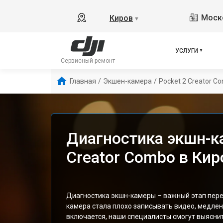
Моско
Киров
▼
УСЛУГИ
Сервисный ремонт
Главная
/
Экшен-камера
/
Pocket 2 Creator C
Диагностика экшн-к
Creator Combo в Кир
Диагностика экшн-камеры – важный этап пере
камера стала плохо записывать видео, медлен
включается, наши специалисты смогут выясни