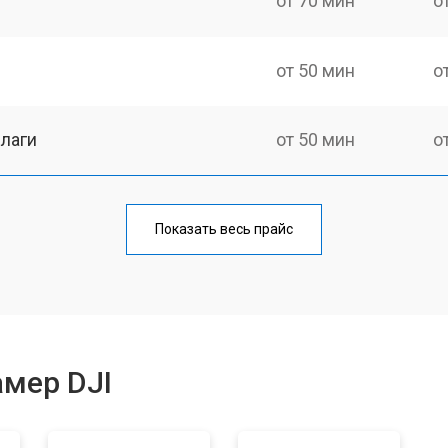
от 70 мин
о
от 50 мин
о
лаги
от 50 мин
о
тридера) sd
от 80 мин
о
Показать весь прайс
от 50 мин
о
амер DJI