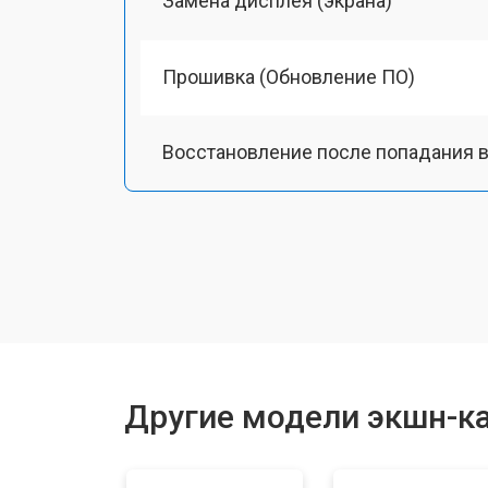
Замена дисплея (экрана)
Прошивка (Обновление ПО)
Восстановление после попадания в
Ремонт/замена картоприемника(кар
Чистка оптики(линзоблока)
Другие модели экшн-к