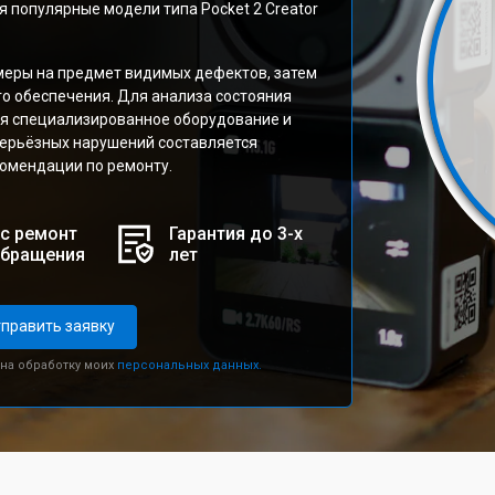
 популярные модели типа Pocket 2 Creator
меры на предмет видимых дефектов, затем
го обеспечения. Для анализа состояния
ся специализированное оборудование и
серьёзных нарушений составляется
комендации по ремонту.
с ремонт
Гарантия до 3-х
обращения
лет
править заявку
 на обработку моих
персональных данных.