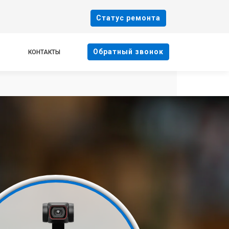
Cтатус ремонта
Oбратный звонок
КОНТАКТЫ