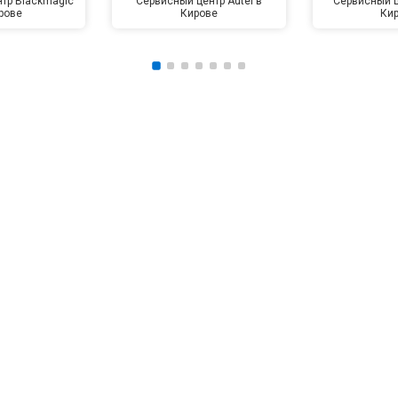
тр Blackmagic
Сервисный центр Autel в
Сервисный ц
рове
Кирове
Ки