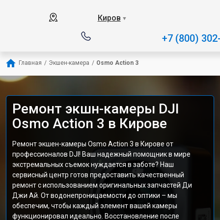
Киров
▼
+7 (800) 302
Главная
/
Экшен-камера
/
Osmo Action 3
Ремонт экшн-камеры DJI
Osmo Action 3 в Кирове
Ремонт экшен-камеры Osmo Action 3 в Кирове от
профессионалов DJI! Ваш надежный помощник в мире
экстремальных съемок нуждается в заботе? Наш
сервисный центр готов предоставить качественный
ремонт с использованием оригинальных запчастей Ди
Джи Ай. От водонепроницаемости до оптики – мы
обеспечим, чтобы каждый элемент вашей камеры
функционировал идеально. Восстановление после